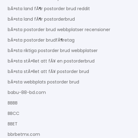
bÃ¤sta land fÃ¶r postorder brud reddit
bÃ¤sta land fÃ¶r postorderbrud
bÃ¤sta postorder brud webbplatser recensioner
bÃ¤sta postorder brudfÃ¶retag
bÃ¤sta riktiga postorder brud webbplatser
bÃ¤sta stÃ¤llet att fÃ¥ en postorderbrud
bÃ¤sta stÃ¤llet att fÃ¥ postorder brud
bÃ¤sta webbplats postorder brud
babu-88-bd.com
BBBB
BBCC
BBET
bbrbetmx.com