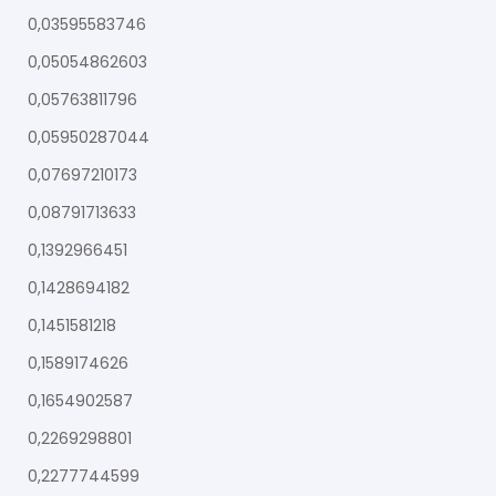
0,03595583746
0,05054862603
0,05763811796
0,05950287044
0,07697210173
0,08791713633
0,1392966451
0,1428694182
0,1451581218
0,1589174626
0,1654902587
0,2269298801
0,2277744599