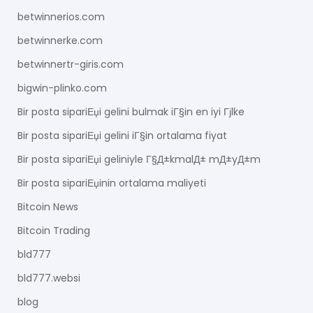
betwinnerios.com
betwinnerke.com
betwinnertr-giris.com
bigwin-plinko.com
Bir posta sipariЕџi gelini bulmak iГ§in en iyi Гјlke
Bir posta sipariЕџi gelini iГ§in ortalama fiyat
Bir posta sipariЕџi geliniyle Г§Д±kmalД± mД±yД±m
Bir posta sipariЕџinin ortalama maliyeti
Bitcoin News
Bitcoin Trading
bld777
bld777.websi
blog