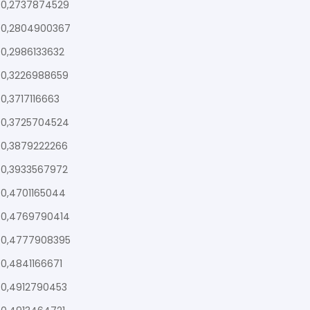
0,2737874529
0,2804900367
0,2986133632
0,3226988659
0,3717116663
0,3725704524
0,3879222266
0,3933567972
0,4701165044
0,4769790414
0,4777908395
0,4841166671
0,4912790453