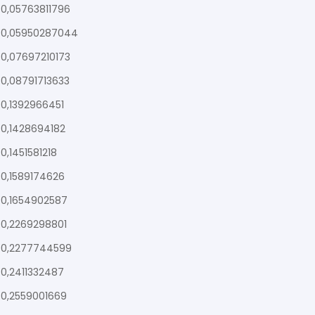
0,05763811796
0,05950287044
0,07697210173
0,08791713633
0,1392966451
0,1428694182
0,1451581218
0,1589174626
0,1654902587
0,2269298801
0,2277744599
0,2411332487
0,2559001669