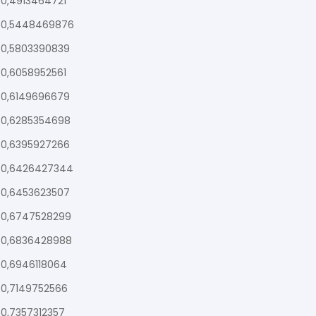
0,4913464721
0,5448469876
0,5803390839
0,6058952561
0,6149696679
0,6285354698
0,6395927266
0,6426427344
0,6453623507
0,6747528299
0,6836428988
0,6946118064
0,7149752566
0,7357312357