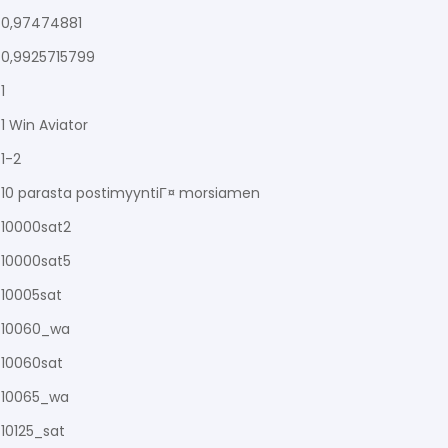
0,97474881
0,9925715799
1
1 Win Aviator
1-2
10 parasta postimyyntiГ¤ morsiamen
10000sat2
10000sat5
10005sat
10060_wa
10060sat
10065_wa
10125_sat