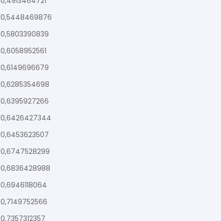
0,4913464721
0,5448469876
0,5803390839
0,6058952561
0,6149696679
0,6285354698
0,6395927266
0,6426427344
0,6453623507
0,6747528299
0,6836428988
0,6946118064
0,7149752566
0,7357312357