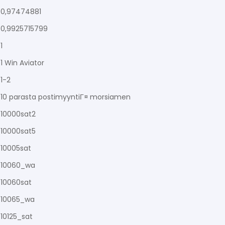
0,97474881
0,9925715799
1
1 Win Aviator
1-2
10 parasta postimyyntiГ¤ morsiamen
10000sat2
10000sat5
10005sat
10060_wa
10060sat
10065_wa
10125_sat