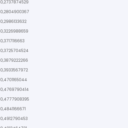
0,2737874529
0,2804900367
0,2986133632
0,3226988659
0,3717116663
0,3725704524
0,3879222266
0,3933567972
0,4701165044
0,4769790414
0,4777908395
0,4841166671
0,4912790453