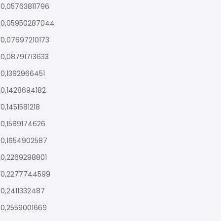
0,05763811796
0,05950287044
0,07697210173
0,08791713633
0,1392966451
0,1428694182
0,1451581218
0,1589174626
0,1654902587
0,2269298801
0,2277744599
0,2411332487
0,2559001669