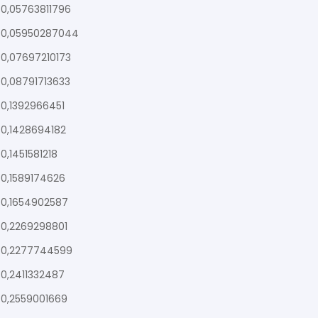
0,05763811796
0,05950287044
0,07697210173
0,08791713633
0,1392966451
0,1428694182
0,1451581218
0,1589174626
0,1654902587
0,2269298801
0,2277744599
0,2411332487
0,2559001669