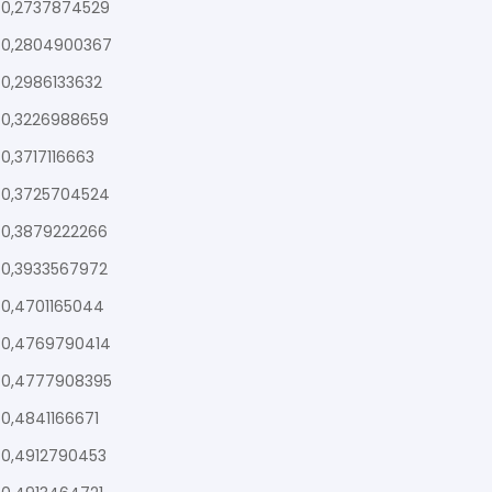
0,2737874529
0,2804900367
0,2986133632
0,3226988659
0,3717116663
0,3725704524
0,3879222266
0,3933567972
0,4701165044
0,4769790414
0,4777908395
0,4841166671
0,4912790453