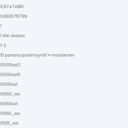
0,97474881
0,9925715799
1
1 Win Aviator
1-2
10 parasta postimyyntiГ¤ morsiamen
10000sat2
10000sat5
10005sat
10060_wa
10060sat
10065_wa
10125_sat