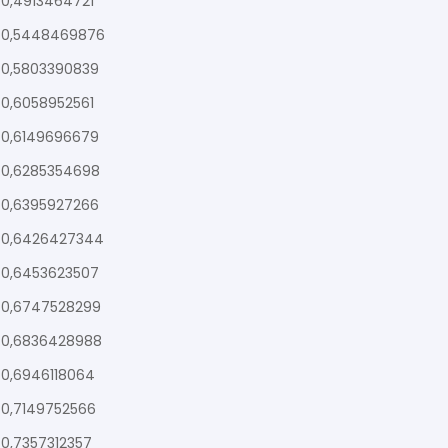
0,4913464721
0,5448469876
0,5803390839
0,6058952561
0,6149696679
0,6285354698
0,6395927266
0,6426427344
0,6453623507
0,6747528299
0,6836428988
0,6946118064
0,7149752566
0,7357312357