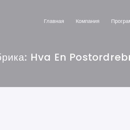
Главная
Компания
Програ
брика:
Hva En Postordreb