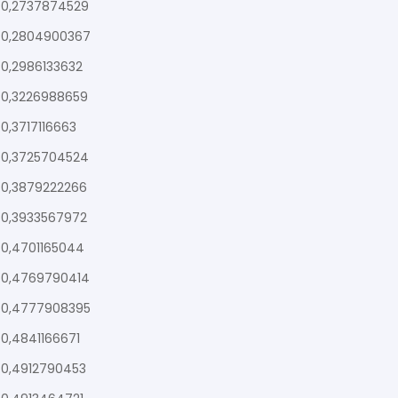
0,2737874529
0,2804900367
0,2986133632
0,3226988659
0,3717116663
0,3725704524
0,3879222266
0,3933567972
0,4701165044
0,4769790414
0,4777908395
0,4841166671
0,4912790453