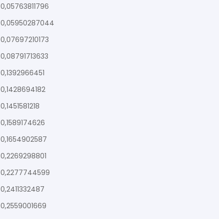
0,05763811796
0,05950287044
0,07697210173
0,08791713633
0,1392966451
0,1428694182
0,1451581218
0,1589174626
0,1654902587
0,2269298801
0,2277744599
0,2411332487
0,2559001669