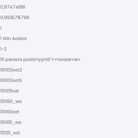
0,97474881
0,9925715799
1
1 Win Aviator
1-2
10 parasta postimyyntiГ¤ morsiamen
10000sat2
10000sat5
10005sat
10060_wa
10060sat
10065_wa
10125_sat