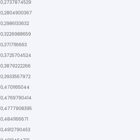
0,2737874529
0,2804900367
0,2986133632
0,3226988659
0,3717116663
0,3725704524
0,3879222266
0,3933567972
0,4701165044
0,4769790414
0,4777908395
0,4841166671
0,4912790453