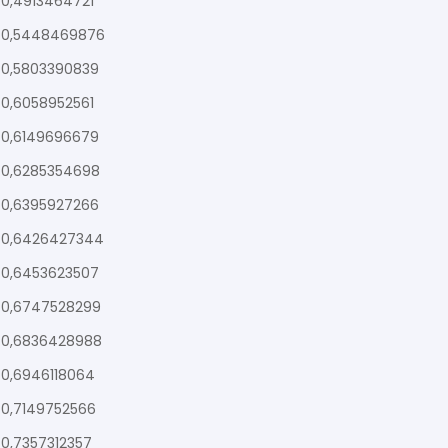
0,4913464721
0,5448469876
0,5803390839
0,6058952561
0,6149696679
0,6285354698
0,6395927266
0,6426427344
0,6453623507
0,6747528299
0,6836428988
0,6946118064
0,7149752566
0,7357312357