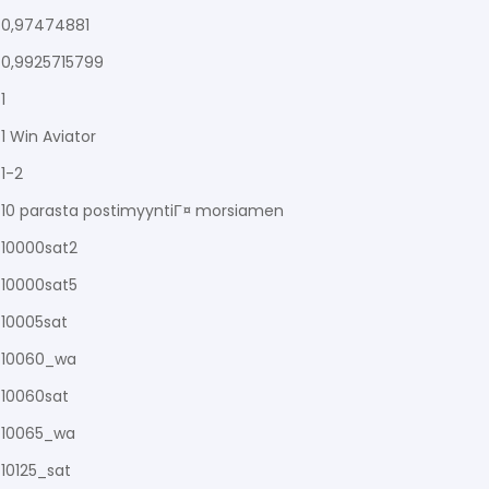
0,97474881
0,9925715799
1
1 Win Aviator
1-2
10 parasta postimyyntiГ¤ morsiamen
10000sat2
10000sat5
10005sat
10060_wa
10060sat
10065_wa
10125_sat