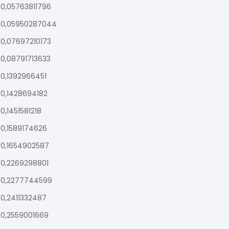
0,05763811796
0,05950287044
0,07697210173
0,08791713633
0,1392966451
0,1428694182
0,1451581218
0,1589174626
0,1654902587
0,2269298801
0,2277744599
0,2411332487
0,2559001669