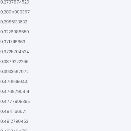
0,2737874529
0,2804900367
0,2986133632
0,3226988659
0,3717116663
0,3725704524
0,3879222266
0,3933567972
0,4701165044
0,4769790414
0,4777908395
0,4841166671
0,4912790453