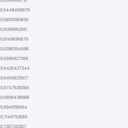
0,4913464721
0,5448469876
0,5803390839
0,6058952561
0,6149696679
0,6285354698
0,6395927266
0,6426427344
0,6453623507
0,6747528299
0,6836428988
0,6946118064
0,7149752566
0,7357312357