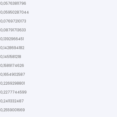
0,05763811796
0,05950287044
0,07697210173
0,08791713633
0,1392966451
0,1428694182
0,1451581218
0,1589174626
0,1654902587
0,2269298801
0,2277744599
0,2411332487
0,2559001669