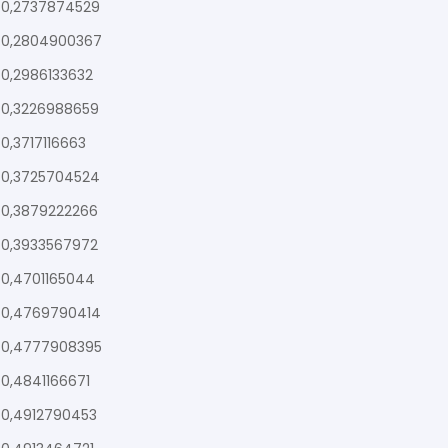
0,2737874529
0,2804900367
0,2986133632
0,3226988659
0,3717116663
0,3725704524
0,3879222266
0,3933567972
0,4701165044
0,4769790414
0,4777908395
0,4841166671
0,4912790453