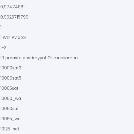
0,97474881
0,9925715799
1
1 Win Aviator
1-2
10 parasta postimyyntiГ¤ morsiamen
10000sat2
10000sat5
10005sat
10060_wa
10060sat
10065_wa
10125_sat