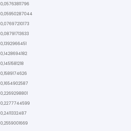
0,05763811796
0,05950287044
0,07697210173
0,08791713633
0,1392966451
0,1428694182
0,1451581218
0,1589174626
0,1654902587
0,2269298801
0,2277744599
0,2411332487
0,2559001669