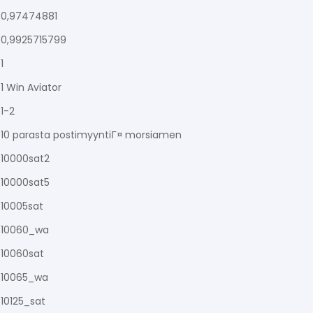
0,97474881
0,9925715799
1
1 Win Aviator
1-2
10 parasta postimyyntiГ¤ morsiamen
10000sat2
10000sat5
10005sat
10060_wa
10060sat
10065_wa
10125_sat