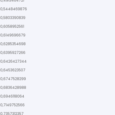
0,4913464721
0,5448469876
0,5803390839
0,6058952561
0,6149696679
0,6285354698
0,6395927266
0,6426427344
0,6453623507
0,6747528299
0,6836428988
0,6946118064
0,7149752566
0,7357312357