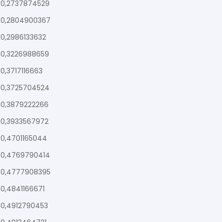
0,2737874529
0,2804900367
0,2986133632
0,3226988659
0,3717116663
0,3725704524
0,3879222266
0,3933567972
0,4701165044
0,4769790414
0,4777908395
0,4841166671
0,4912790453