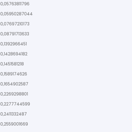
0,05763811796
0,05950287044
0,07697210173
0,08791713633
0,1392966451
0,1428694182
0,1451581218
0,1589174626
0,1654902587
0,2269298801
0,2277744599
0,2411332487
0,2559001669