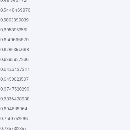
0,4913464721
0,5448469876
0,5803390839
0,6058952561
0,6149696679
0,6285354698
0,6395927266
0,6426427344
0,6453623507
0,6747528299
0,6836428988
0,6946118064
0,7149752566
0,7357312357