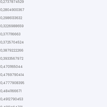
0,2737874529
0,2804900367
0,2986133632
0,3226988659
0,3717116663
0,3725704524
0,3879222266
0,3933567972
0,4701165044
0,4769790414
0,4777908395
0,4841166671
0,4912790453