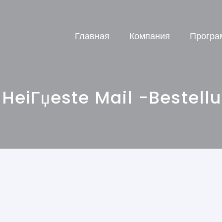
Главная
Компания
Програ
:
HeiГџeste Mail -Bestell