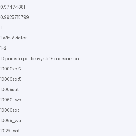
0,97474881
0,9925715799
1
1 Win Aviator
1-2
10 parasta postimyyntiГ¤ morsiamen
10000sat2
10000sat5
10005sat
10060_wa
10060sat
10065_wa
10125_sat